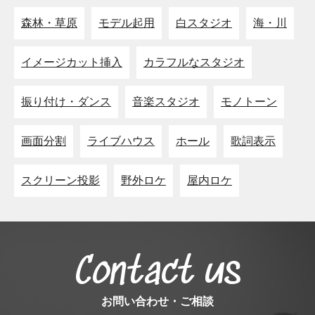
森林・草原
モデル起用
白スタジオ
海・川
イメージカット挿入
カラフルなスタジオ
振り付け・ダンス
音楽スタジオ
モノトーン
画面分割
ライブハウス
ホール
歌詞表示
スクリーン投影
野外ロケ
屋内ロケ
Contact us
お問い合わせ・ご相談