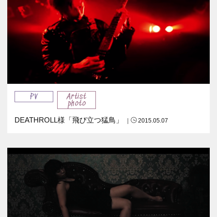
PV
Artist
photo
DEATHROLL様「飛び立つ猛鳥」
｜
2015.05.07