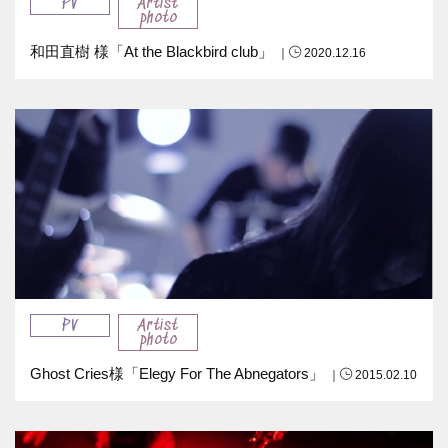
PV
Artist
photo
和田直樹 様「At the Blackbird club」
｜
2020.12.16
PV
Artist
photo
Ghost Cries様「Elegy For The Abnegators」
｜
2015.02.10