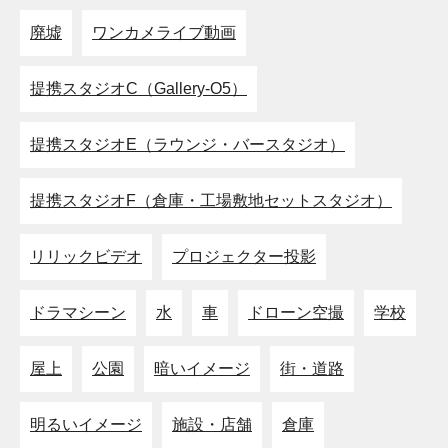
廃墟
ワンカメライブ動画
提携スタジオC（Gallery-O5）
提携スタジオE（ラウンジ・バースタジオ）
提携スタジオF（倉庫・工場敷地セットスタジオ）
リリックビデオ
プロジェクター投影
ドラマシーン
水
車
ドローン空撮
学校
屋上
公園
暗いイメージ
街・道路
明るいイメージ
施設・店舗
倉庫