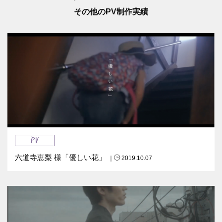
その他のPV制作実績
PV
六道寺恵梨 様「優しい花」
｜
2019.10.07