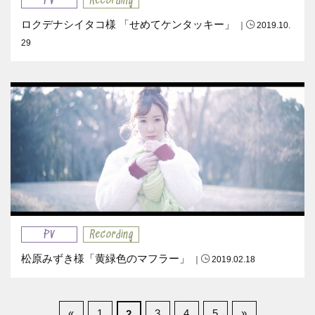
PV
Recording
ロクデナシイタコ様 「せめてケンタッキー」
｜
2019.10.
29
PV
Recording
松原みずき様「黄緑色のマフラー」
｜
2019.02.18
«
1
3
4
5
»
2