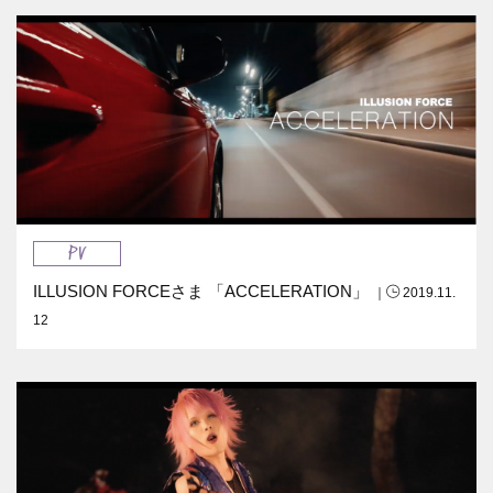
PV
ILLUSION FORCEさま 「ACCELERATION」
｜
2019.11.
12