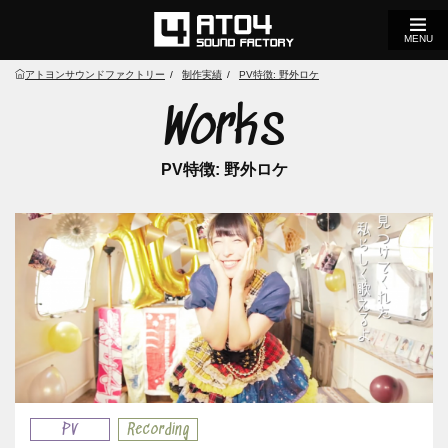
MENU
アトヨンサウンドファクトリー
制作実績
PV特徴:
野外ロケ
Works
PV特徴:
野外ロケ
PV
Recording