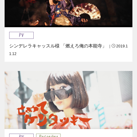
PV
シンデレラキャッスル様 「燃えろ俺の本能寺」
｜
2019.1
1.12