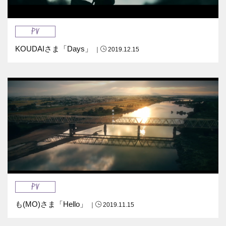
PV
KOUDAIさま「Days」
｜
2019.12.15
PV
も(MO)さま「Hello」
｜
2019.11.15