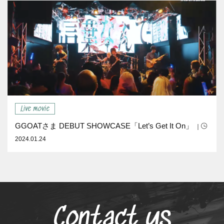
Live movie
GGOATさま DEBUT SHOWCASE「Let’s Get It On」
｜
2024.01.24
Contact us