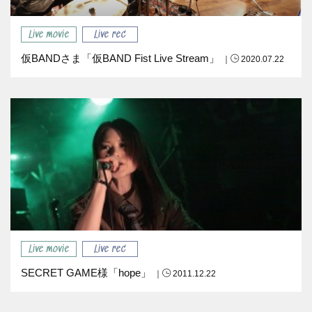
Live movie
Live rec
仮BANDさま「仮BAND Fist Live Stream」
｜
2020.07.22
Live movie
Live rec
SECRET GAME様「hope」
｜
2011.12.22