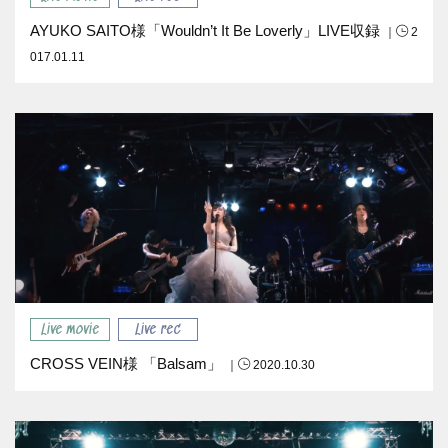
AYUKO SAITO様「Wouldn’t It Be Loverly」LIVE収録
｜
2
017.01.11
Live movie
Live rec
CROSS VEIN様 「Balsam」
｜
2020.10.30